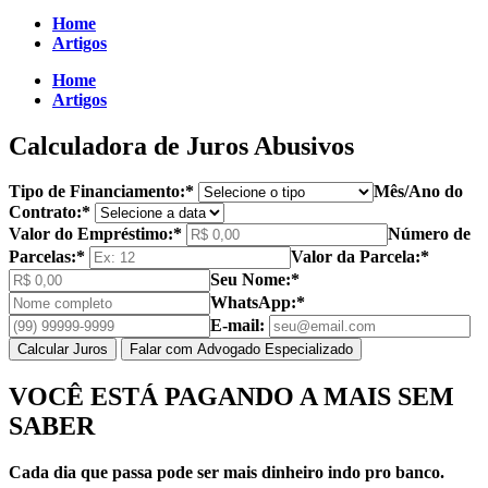
Home
Artigos
Home
Artigos
Calculadora de Juros Abusivos
Tipo de Financiamento:*
Mês/Ano do
Contrato:*
Valor do Empréstimo:*
Número de
Parcelas:*
Valor da Parcela:*
Seu Nome:*
WhatsApp:*
E-mail:
Calcular Juros
Falar com Advogado Especializado
VOCÊ ESTÁ PAGANDO A MAIS SEM
SABER
Cada dia que passa pode ser mais dinheiro indo pro banco.